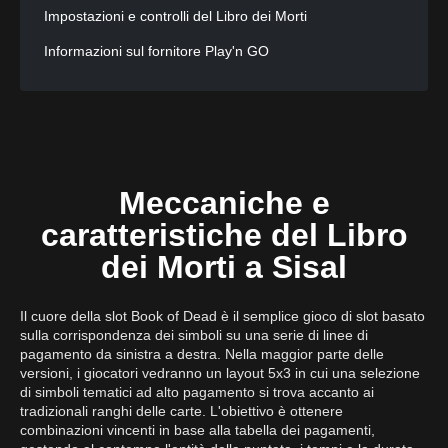
Impostazioni e controlli del Libro dei Morti
Informazioni sul fornitore Play'n GO
Registrazione e depositi di sisal
Combinazioni vincenti e pagamenti
Giocare a Book of Dead su cellulare
FAQ
Meccaniche e
caratteristiche del Libro
dei Morti a Sisal
Il cuore della slot Book of Dead è il semplice gioco di slot basato
sulla corrispondenza dei simboli su una serie di linee di
pagamento da sinistra a destra. Nella maggior parte delle
versioni, i giocatori vedranno un layout 5x3 in cui una selezione
di simboli tematici ad alto pagamento si trova accanto ai
tradizionali ranghi delle carte. L'obiettivo è ottenere
combinazioni vincenti in base alla tabella dei pagamenti,