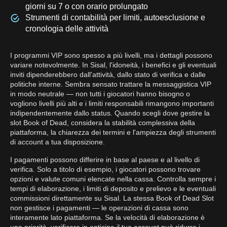
giorni su 7 o con orario prolungato
Strumenti di contabilità per limiti, autoesclusione e
cronologia delle attività
I programmi VIP sono spesso a più livelli, ma i dettagli possono
variare notevolmente. In Sisal, l'idoneità, i benefici e gli eventuali
inviti dipenderebbero dall'attività, dallo stato di verifica e dalle
politiche interne. Sembra sensato trattare la messaggistica VIP
in modo neutrale — non tutti i giocatori hanno bisogno o
vogliono livelli più alti e i limiti responsabili rimangono importanti
indipendentemente dallo status. Quando scegli dove gestire la
slot Book of Dead, considera la stabilità complessiva della
piattaforma, la chiarezza dei termini e l'ampiezza degli strumenti
di account a tua disposizione.
I pagamenti possono differire in base al paese e al livello di
verifica. Solo a titolo di esempio, i giocatori possono trovare
opzioni e valute comuni elencate nella cassa. Controlla sempre i
tempi di elaborazione, i limiti di deposito e prelievo e le eventuali
commissioni direttamente su Sisal. La stessa Book of Dead Slot
non gestisce i pagamenti — le operazioni di cassa sono
interamente lato piattaforma. Se la velocità di elaborazione è
una priorità, verificare in anticipo il tuo account può ridurre i