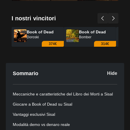
I nostri vincitori
Book of Dead
Book of Dead
Doroski
Bomber
374€
314€
Sommario
Hide
Meccaniche e caratteristiche del Libro dei Morti a Sisal
Giocare a Book of Dead su Sisal
Vantaggi esclusivi Sisal
Modalità demo vs denaro reale