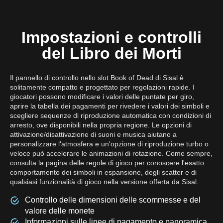
Impostazioni e controlli
del Libro dei Morti
Il pannello di controllo nello slot Book of Dead di Sisal è
solitamente compatto e progettato per regolazioni rapide. I
giocatori possono modificare i valori delle puntate per giro,
aprire la tabella dei pagamenti per rivedere i valori dei simboli e
scegliere sequenze di riproduzione automatica con condizioni di
arresto, ove disponibili nella propria regione. Le opzioni di
attivazione/disattivazione di suoni e musica aiutano a
personalizzare l'atmosfera e un'opzione di riproduzione turbo o
veloce può accelerare le animazioni di rotazione. Come sempre,
consulta la pagina delle regole di gioco per conoscere l'esatto
comportamento dei simboli in espansione, degli scatter e di
qualsiasi funzionalità di gioco nella versione offerta da Sisal.
Controllo delle dimensioni delle scommesse e del
valore delle monete
Informazioni sulle linee di pagamento e panoramica