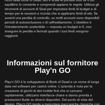
equilibrio lo consente e comprendi appieno le regole. Utilizza gli
strumenti di account di Sisal per impostare limiti di budget e di
tempo per le sessioni e ricorda che si applicano limiti di età. Se
avverti una perdita di controllo, su molti account sono disponibili
periodi di autoesclusione o di raffreddamento. L'obiettivo è
l'intrattenimento sostenibile — imposta un budget in €, non
inseguire le perdite e fermati quando i tuoi limiti vengono
raggiunti.
Informazioni sul fornitore
Play'n GO
Play'n GO è lo sviluppatore di Book of Dead e un nome di lunga
data nel software per casinò online. L'azienda è nota per la
creazione di giochi di slot mobile first che si caricano
rapidamente, utilizzano interfacce chiare e danno priorità a
prestazioni fluide su diversi dispositivi. Dal punto di vista del
design, Play'n GO tende a mescolare meccaniche classiche con