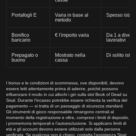
Portafogli E
Varia in base al
Spesso istan
metodo
Bonifico
€ l'importo varia
Da 1 a diversi
bancario
lavorativi
Prepagato o
Mostrato nella
Di solito ista
buono
cassa
I bonus e le condizioni di scommessa, ove disponibili, devono
essere letti attentamente prima di aderire, poiché possono
influenzare il modo in cui allochi i giri sulla slot Book of Dead su
Sisal. Durante l'incasso potrebbe essere richiesta la verifica del
pagamento — si tratta di un passaggio di sicurezza standard.
Gli strumenti di gioco responsabile rimangono centrali al
momento della registrazione e oltre, compresi i limiti di deposito,
i promemoria temporali e l’autoesclusione. Si applicano limiti di
età e gli account devono essere utilizzati solo dalla persona
verificata. Se qualcosa non è chiaro, contatta l'assistenza Sisal