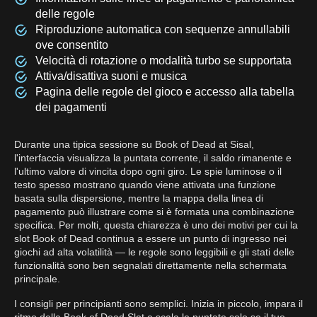
delle regole
Riproduzione automatica con sequenze annullabili
ove consentito
Velocità di rotazione o modalità turbo se supportata
Attiva/disattiva suoni e musica
Pagina delle regole del gioco e accesso alla tabella
dei pagamenti
Durante una tipica sessione su Book of Dead at Sisal,
l'interfaccia visualizza la puntata corrente, il saldo rimanente e
l'ultimo valore di vincita dopo ogni giro. Le spie luminose o il
testo spesso mostrano quando viene attivata una funzione
basata sulla dispersione, mentre la mappa della linea di
pagamento può illustrare come si è formata una combinazione
specifica. Per molti, questa chiarezza è uno dei motivi per cui la
slot Book of Dead continua a essere un punto di ingresso nei
giochi ad alta volatilità — le regole sono leggibili e gli stati delle
funzionalità sono ben segnalati direttamente nella schermata
principale.
I consigli per principianti sono semplici. Inizia in piccolo, impara il
ritmo della Book of Dead Slot e scala le puntate solo se il tuo