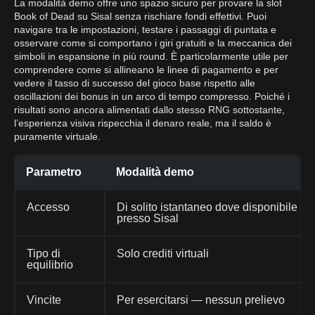
La modalità demo offre uno spazio sicuro per provare la slot
Book of Dead su Sisal senza rischiare fondi effettivi. Puoi
navigare tra le impostazioni, testare i passaggi di puntata e
osservare come si comportano i giri gratuiti e la meccanica dei
simboli in espansione in più round. È particolarmente utile per
comprendere come si allineano le linee di pagamento e per
vedere il tasso di successo del gioco base rispetto alle
oscillazioni dei bonus in un arco di tempo compresso. Poiché i
risultati sono ancora alimentati dallo stesso RNG sottostante,
l’esperienza visiva rispecchia il denaro reale, ma il saldo è
puramente virtuale.
Parametro
Modalità demo
Accesso
Di solito istantaneo dove disponibile
presso Sisal
Tipo di
Solo crediti virtuali
equilibrio
Vincite
Per esercitarsi — nessun prelievo