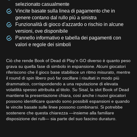
selezionato casualmente
Vincite basate sulla linea di pagamento che in
genere contano dal rullo più a sinistra
Funzionalità di gioco d'azzardo o rischio in alcune
versioni, ove disponibile
Pannello informativo e tabella dei pagamenti con
valori e regole dei simboli
Ciò che rende Book of Dead di Play'n GO diverso è quanto peso
grava su quella fase di simbolo in espansione. Alcuni giocatori
riferiscono che il gioco base stabilisce un ritmo misurato, mentre
il round di spin libero può far oscillare i risultati in modo più
drammatico, corrispondendo a una reputazione di elevata
volatilità spesso attribuita al titolo. Su Sisal, la slot Book of Dead
mantiene la presentazione chiara, così anche i nuovi giocatori
possono identificare quando sono possibili espansioni e quando
le vincite basate sulle linee possono combinarsi. Si potrebbe
sostenere che questa chiarezza —insieme alla familiare
disposizione dei rulli— sia parte del suo fascino duraturo.