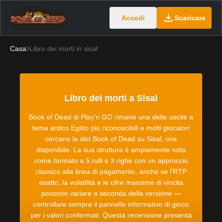
Accedi
Scaricare
Casa
Libro dei morti in sisal
Libro dei morti a Sisal
Book of Dead di Play'n GO rimane una delle uscite a
tema antico Egitto più riconoscibili e molti giocatori
cercano la slot Book of Dead su Sisal, ove
disponibile. La sua struttura è ampiamente nota
come formato a 5 rulli e 3 righe con un approccio
classico alla linea di pagamento, anche se l'RTP
esatto, la volatilità e le cifre massime di vincita
possono variare a seconda della versione —
controllare sempre il pannello informativo di gioco
per i valori confermati. Questa recensione presenta