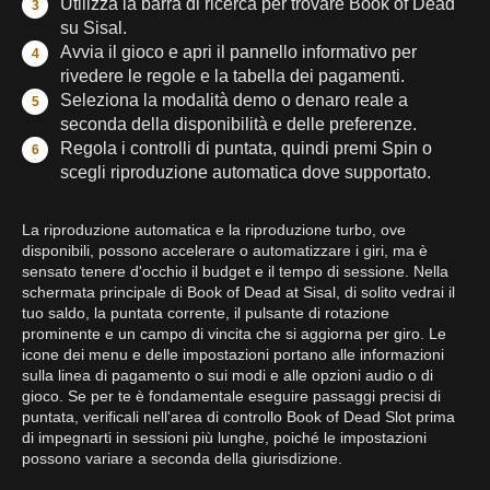
Utilizza la barra di ricerca per trovare Book of Dead
su Sisal.
Avvia il gioco e apri il pannello informativo per
rivedere le regole e la tabella dei pagamenti.
Seleziona la modalità demo o denaro reale a
seconda della disponibilità e delle preferenze.
Regola i controlli di puntata, quindi premi Spin o
scegli riproduzione automatica dove supportato.
La riproduzione automatica e la riproduzione turbo, ove
disponibili, possono accelerare o automatizzare i giri, ma è
sensato tenere d'occhio il budget e il tempo di sessione. Nella
schermata principale di Book of Dead at Sisal, di solito vedrai il
tuo saldo, la puntata corrente, il pulsante di rotazione
prominente e un campo di vincita che si aggiorna per giro. Le
icone dei menu e delle impostazioni portano alle informazioni
sulla linea di pagamento o sui modi e alle opzioni audio o di
gioco. Se per te è fondamentale eseguire passaggi precisi di
puntata, verificali nell'area di controllo Book of Dead Slot prima
di impegnarti in sessioni più lunghe, poiché le impostazioni
possono variare a seconda della giurisdizione.