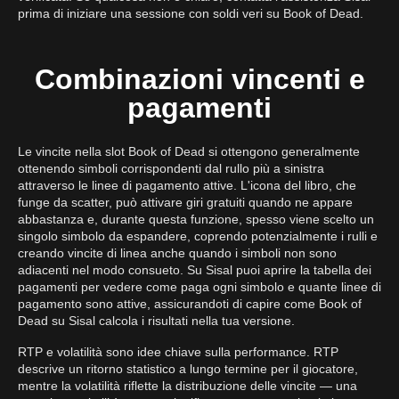
prima di iniziare una sessione con soldi veri su Book of Dead.
Combinazioni vincenti e
pagamenti
Le vincite nella slot Book of Dead si ottengono generalmente
ottenendo simboli corrispondenti dal rullo più a sinistra
attraverso le linee di pagamento attive. L'icona del libro, che
funge da scatter, può attivare giri gratuiti quando ne appare
abbastanza e, durante questa funzione, spesso viene scelto un
singolo simbolo da espandere, coprendo potenzialmente i rulli e
creando vincite di linea anche quando i simboli non sono
adiacenti nel modo consueto. Su Sisal puoi aprire la tabella dei
pagamenti per vedere come paga ogni simbolo e quante linee di
pagamento sono attive, assicurandoti di capire come Book of
Dead su Sisal calcola i risultati nella tua versione.
RTP e volatilità sono idee chiave sulla performance. RTP
descrive un ritorno statistico a lungo termine per il giocatore,
mentre la volatilità riflette la distribuzione delle vincite — una